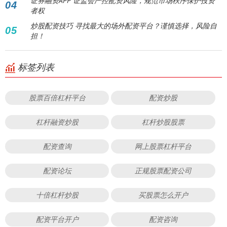
证券融资APP 证监会严控配资风险，规范市场秩序保护投资
04
者权
炒股配资技巧 寻找最大的场外配资平台？谨慎选择，风险自
05
担！
标签列表
股票百倍杠杆平台
配资炒股
杠杆融资炒股
杠杆炒股股票
配资查询
网上股票杠杆平台
配资论坛
正规股票配资公司
十倍杠杆炒股
买股票怎么开户
配资平台开户
配资咨询