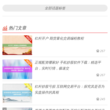
全部话题标签
热门文章
杠杆开户 期货量化交易编程教程
267
正规配资哪家好 手机炒股软件下载：精选平
台，实时行情，极速交
267
杠杆炒股亏损 互联网交易平台：探究其是否为
实盘操作的真相
245