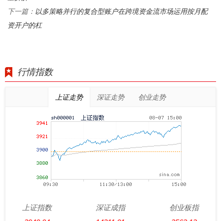
以多策略并行的复合型账户在跨境资金流市场运用按月配
下一篇：
资开户的杠
行情指数
上证走势
深证走势
创业走势
上证指数
深证成指
创业板指