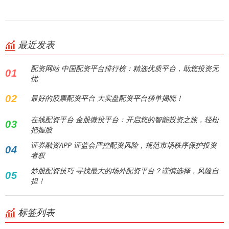
最近发表
配资网站 中国配资平台排行榜：精选优质平台，助您投资无
01
忧
02
最好的股票配资平台 大实盘配资平台榜单揭晓！
在线配资平台 金股微投平台：开启您的智能投资之旅，轻松
03
把握股
证券融资APP 证监会严控配资风险，规范市场秩序保护投资
04
者权
炒股配资技巧 寻找最大的场外配资平台？谨慎选择，风险自
05
担！
标签列表