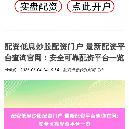
配资低息炒股配资门户 最新配资平
台查询官网：安全可靠配资平台一览
配资低息炒股配资门户
传金所
2026-06-04 14:19:34