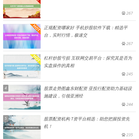
267
正规配资哪家好 手机炒股软件下载：精选平
台，实时行情，极速交
267
杠杆炒股亏损 互联网交易平台：探究其是否为
实盘操作的真相
245
4
股票走势图鑫东财配资 亚投行配资助力基础设
施建设，引领亚洲经
244
5
股票配资机构 T资平台精选：助您把握投资先
机！
235