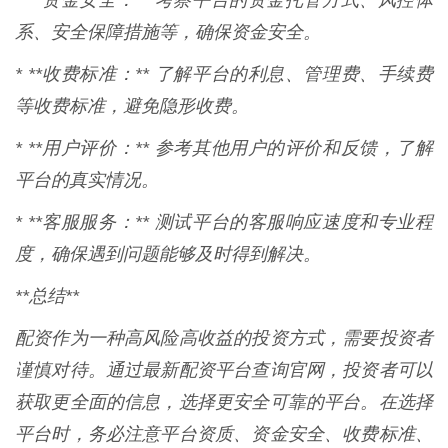
* **资金安全：** 考察平台的资金托管方式、风控体
系、安全保障措施等，确保资金安全。
* **收费标准：** 了解平台的利息、管理费、手续费
等收费标准，避免隐形收费。
* **用户评价：** 参考其他用户的评价和反馈，了解
平台的真实情况。
* **客服服务：** 测试平台的客服响应速度和专业程
度，确保遇到问题能够及时得到解决。
**总结**
配资作为一种高风险高收益的投资方式，需要投资者
谨慎对待。通过最新配资平台查询官网，投资者可以
获取更全面的信息，选择更安全可靠的平台。在选择
平台时，务必注意平台资质、资金安全、收费标准、