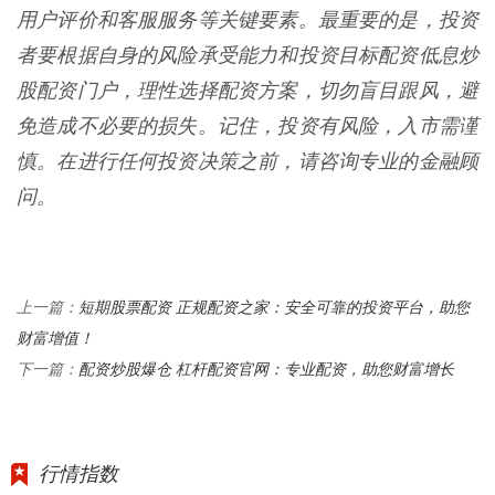
用户评价和客服服务等关键要素。最重要的是，投资
者要根据自身的风险承受能力和投资目标配资低息炒
股配资门户，理性选择配资方案，切勿盲目跟风，避
免造成不必要的损失。记住，投资有风险，入市需谨
慎。在进行任何投资决策之前，请咨询专业的金融顾
问。
短期股票配资 正规配资之家：安全可靠的投资平台，助您
上一篇：
财富增值！
配资炒股爆仓 杠杆配资官网：专业配资，助您财富增长
下一篇：
行情指数