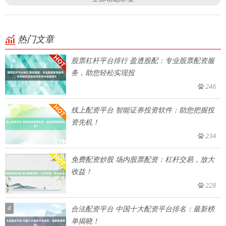
热门文章
股票杠杆平台排行 盈透股配：专业股票配资服
务，助您轻松实现投
246
线上配资平台 智能证券投资软件：助您把握投
资先机！
234
免费配资炒股 场内股票配资：杠杆交易，放大
收益！
228
4
合法配资平台 中国十大配资平台排名：最新榜
单揭晓！