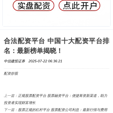
合法配资平台 中国十大配资平台排
名：最新榜单揭晓！
中信建投证券
2025-07-22 06:36:21
配资炒股
正规股票配资平台 股票融资平台：便捷筹资新渠道，助力
上一篇：
投资者实现财富增长
股票正规的杠杆平台 股票配资公司利息：最新行情与费用
下一篇：