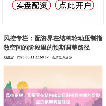
风控专栏：配资界在结构轮动压制指
数空间的阶段里的预期调整路径
股票配资返佣
股鑫宝
2026-05-11 11:56:57