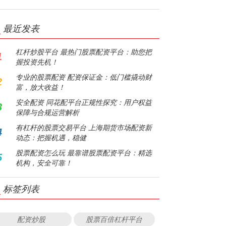
最近发表
杠杆炒股平台 最热门股票配资平台：助您把
1
握投资先机！
专业的股票配资 配资保证金：低门槛撬动财
2
富，放大收益！
安全配资 同花配平台正规性探究：用户权益
3
保障与合规运营解析
有杠杆的股票交易平台 上海期货市场配资新
4
动态：把握机遇，稳健
股票配资怎么玩 最靠谱股票配资平台：精选
5
机构，安全可靠！
标签列表
配资炒股
股票百倍杠杆平台