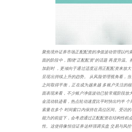
聚焦境外证券市场正配配资的净值波动管理以约束
面的阶段中，围绕“正配配资”的话题 再度升温
加剧时 ，更倾向于通过适度运用正配配资来放大
呈现出持续上升的趋势。 从风险管理视角看，当
之间取得平衡，正在成为越来越 多账户关注的核
面表现来看，不少账户净值波动已较常规阶段放大约
金流动轨迹看，热点轮动速度比平时快出约半 个
索量在多个 时间窗口内保持在高位区间。受访的
能力的前提下，会考虑通过正配配资在结构性机会
性。这使得像恒信证券这样强调实盘 交易与风控