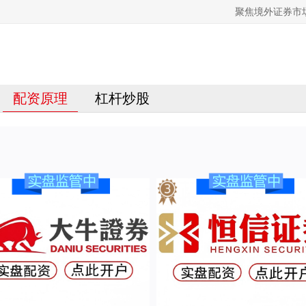
聚焦境外证券市
配资原理
杠杆炒股