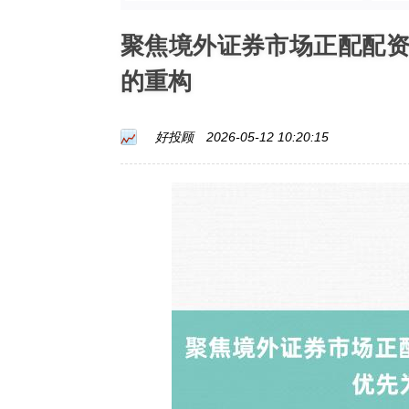
聚焦境外证券市场正配配
的重构
好投顾
2026-05-12 10:20:15