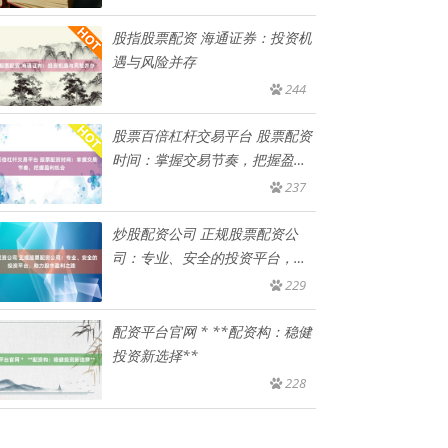
股指股票配资 海通证券：投资机
遇与风险并存
244
股票百倍杠杆交易平台 股票配资
时间：掌握交易节奏，把握盈利
机
237
炒股配资公司 正规股票配资公
司：专业、安全的投资平台，助
力股
229
配资平台官网 * **配资构：稳健
投资新选择**
228